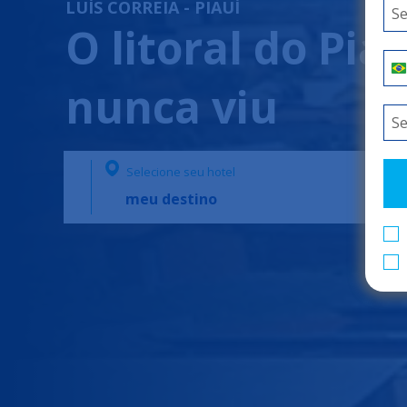
LUÍS CORREIA - PIAUÍ
O litoral do Pi
nunca viu
Selecione seu hotel