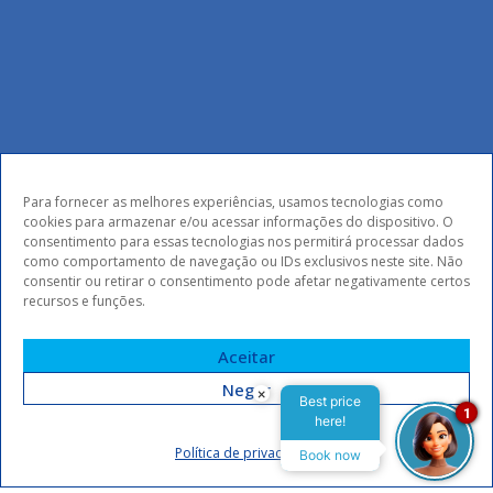
Para fornecer as melhores experiências, usamos tecnologias como
Assine nossa Newsletter
cookies para armazenar e/ou acessar informações do dispositivo. O
consentimento para essas tecnologias nos permitirá processar dados
como comportamento de navegação ou IDs exclusivos neste site. Não
e fique por dentro das
consentir ou retirar o consentimento pode afetar negativamente certos
recursos e funções.
novidades e
Aceitar
promoções
Negar
×
Best price
1
here!
Política de privacidade
Book now