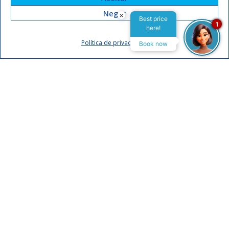
Negar
×
novidades e
Best price
1
here!
promoções
Política de privacidade
Book now