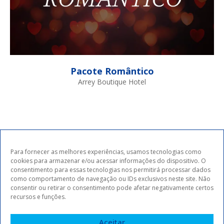
Pacote Romântico
Arrey Boutique Hotel
Para fornecer as melhores experiências, usamos tecnologias como
cookies para armazenar e/ou acessar informações do dispositivo. O
consentimento para essas tecnologias nos permitirá processar dados
como comportamento de navegação ou IDs exclusivos neste site. Não
consentir ou retirar o consentimento pode afetar negativamente certos
Assine nossa Newsletter
recursos e funções.
e fique por dentro das
Aceitar