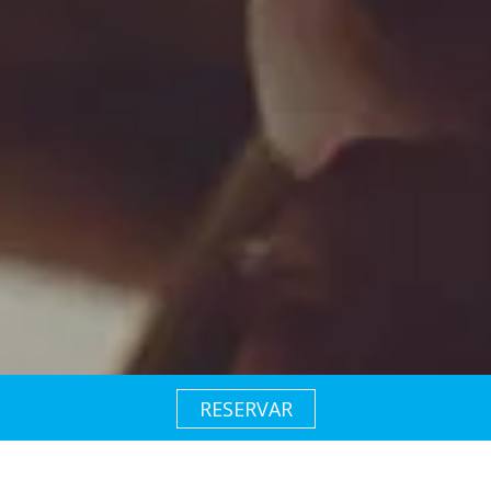
Oferta:
15% OFF
na primeira
reserva.
Quero meu desconto
RESERVAR
Eu concordo em receber comunicações da Arrey