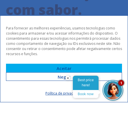
com sabor.
Para fornecer as melhores experiências, usamos tecnologias como
cookies para armazenar e/ou acessar informações do dispositivo. O
Nosso café da manhã reúne variedade, qualidade e o
consentimento para essas tecnologias nos permitirá processar dados
como comportamento de navegação ou IDs exclusivos neste site. Não
cuidado que você merece. Para eventos,
consentir ou retirar o consentimento pode afetar negativamente certos
disponibilizamos serviço de alimentação
recursos e funções.
personalizado, garantindo uma experiência completa
para cada ocasião.
Aceitar
Negar
×
Best price
1
here!
Política de privacidade
Book now