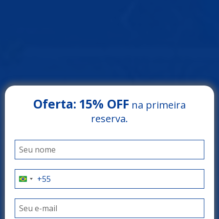
Oferta:
15% OFF
na primeira
Arrey Rio Poty Hotel
reserva.
LUÍS CORREIA - PIAUÍ
O litoral do Piauí
como você nunca
viu