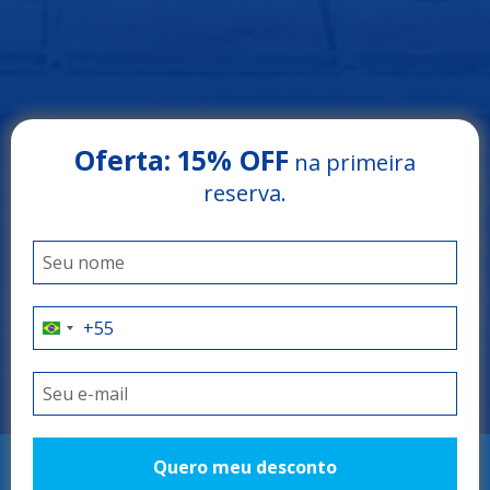
Oferta:
15% OFF
na primeira
Arrey Rio Poty Hotel
reserva.
LUÍS CORREIA - PIAUÍ
O litoral do Piauí
como você nunca
viu
Quero meu desconto
RESERVAR