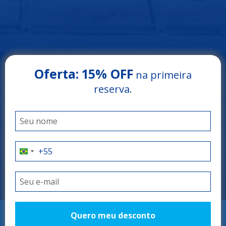
Oferta:
15% OFF
na primeira
Arrey Rio Poty Hotel
reserva.
LUÍS CORREIA - PIAUÍ
O litoral do Piauí
como você nunca
viu
Quero meu desconto
RESERVAR