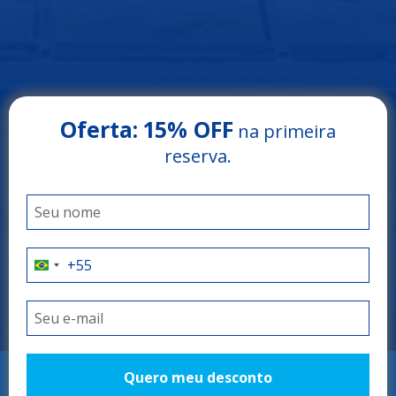
Oferta:
15% OFF
na primeira
Arrey Rio Poty Hotel
reserva.
LUÍS CORREIA - PIAUÍ
O litoral do Piauí
como você nunca
viu
Quero meu desconto
RESERVAR