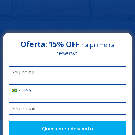
Oferta:
15% OFF
na primeira
Arrey Rio Poty Hotel
reserva.
LUÍS CORREIA - PIAUÍ
O litoral do Piauí
como você nunca
viu
Quero meu desconto
RESERVAR