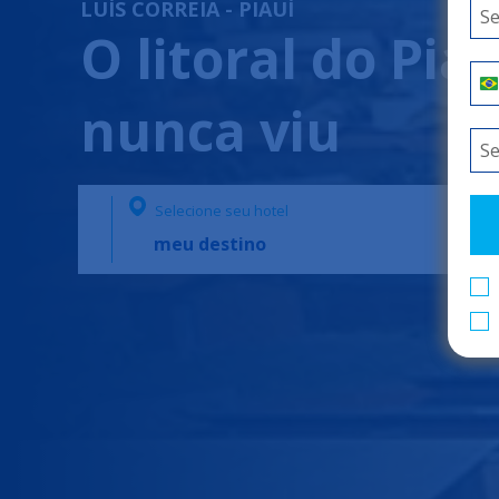
LUÍS CORREIA - PIAUÍ
O litoral do Pi
nunca viu
Selecione seu hotel