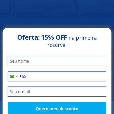
Oferta:
15% OFF
na primeira
Arrey Rio Poty Hotel
reserva.
LUÍS CORREIA - PIAUÍ
O litoral do Piauí
como você nunca
viu
Quero meu desconto
RESERVAR