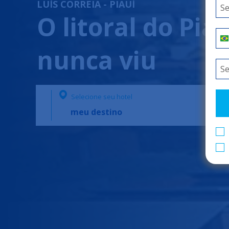
LUÍS CORREIA - PIAUÍ
O litoral do Pi
nunca viu
Selecione seu hotel