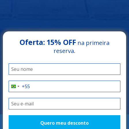
Oferta:
15% OFF
na primeira
Arrey Rio Poty Hotel
reserva.
LUÍS CORREIA - PIAUÍ
O litoral do Piauí
como você nunca
viu
Quero meu desconto
RESERVAR