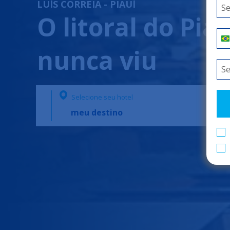
LUÍS CORREIA - PIAUÍ
O litoral do Pi
nunca viu
Selecione seu hotel