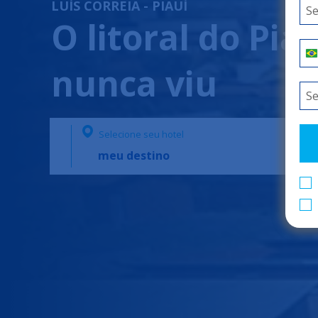
LUÍS CORREIA - PIAUÍ
O litoral do Pi
nunca viu
Selecione seu hotel