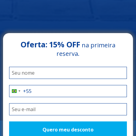
Oferta:
15% OFF
na primeira
Arrey Rio Poty Hotel
reserva.
LUÍS CORREIA - PIAUÍ
O litoral do Piauí
como você nunca
viu
Quero meu desconto
RESERVAR