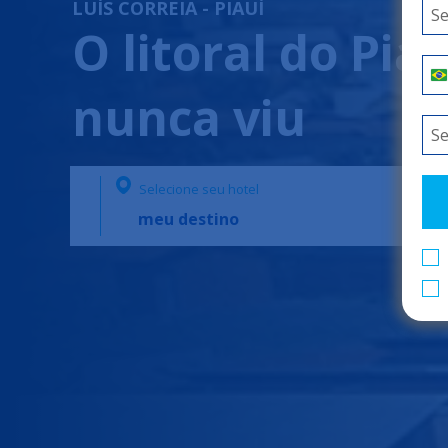
LUÍS CORREIA - PIAUÍ
O litoral do Pi
nunca viu
Selecione seu hotel