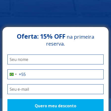
Oferta:
15% OFF
na primeira
Arrey Rio Poty Hotel
reserva.
LUÍS CORREIA - PIAUÍ
O litoral do Piauí
como você nunca
viu
Quero meu desconto
RESERVAR