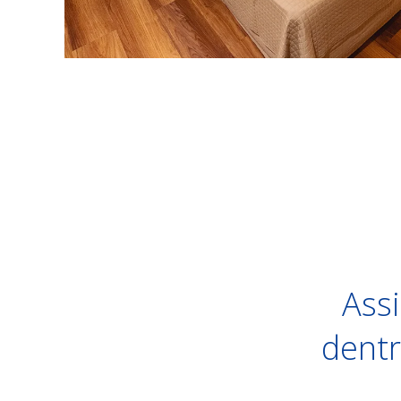
Assi
dent