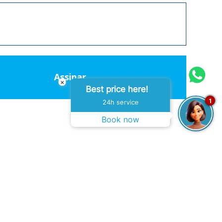
Assinar
×
Best price here!
1
24h service
Book now
iauí - Brasil
Central de Atendimento:
Hotel
(86) 99996-1090