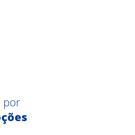
e por
oções