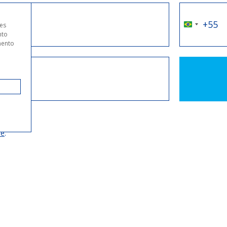
es
nto
mento
ls.
de
.
Teresina, P
Quem somos
Arrey Gran 