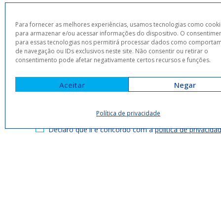
Para fornecer as melhores experiências, usamos tecnologias como cooki
para armazenar e/ou acessar informações do dispositivo. O consentime
para essas tecnologias nos permitirá processar dados como comporta
de navegação ou IDs exclusivos neste site. Não consentir ou retirar o
consentimento pode afetar negativamente certos recursos e funções.
Aceitar
Negar
Política de privacidade
Eu concordo em receber comunicações da Arrey Hote
Declaro que li e concordo com a
política de privacida